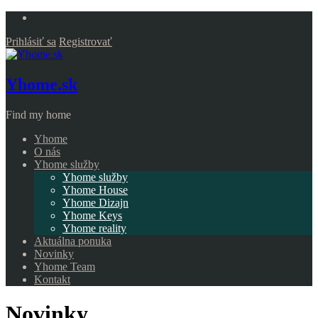
Prihlásiť sa
Registrovať
Yhome.sk
Find my home
Yhome
O nás
Yhome služby
Yhome služby
Yhome House
Yhome Dizajn
Yhome Keys
Yhome reality
Aktuálna ponuka
Novinky
Yhome Team
Kontakt
Novinky