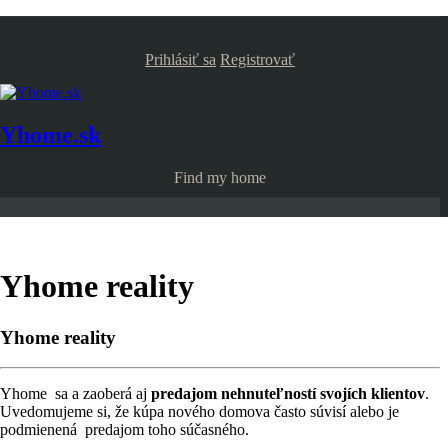
Prihlásiť sa
Registrovať
Yhome.sk
Find my home
Yhome reality
Yhome reality
Yhome sa a zaoberá aj
predajom nehnuteľností svojích klientov
.
Uvedomujeme si, že kúpa nového domova často súvisí alebo je
podmienená predajom toho súčasného.