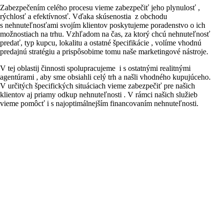
Zabezpečením celého procesu vieme zabezpečiť jeho plynulosť ,
rýchlosť a efektívnosť. Vďaka skúsenostia z obchodu
s nehnuteľnosťami svojím klientov poskytujeme poradenstvo o ich
možnostiach na trhu. Vzhľadom na čas, za ktorý chcú nehnuteľnosť
predať, typ kupcu, lokalitu a ostatné špecifikácie , volíme vhodnú
predajnú stratégiu a prispôsobime tomu naše marketingové nástroje.
V tej oblastij činnosti spolupracujeme i s ostatnými realitnými
agentúrami , aby sme obsiahli celý trh a našli vhodného kupujúceho.
V určitých špecifických situáciach vieme zabezpečiť pre našich
klientov aj priamy odkup nehnuteľnosti . V rámci našich služieb
vieme pomôcť i s najoptimálnejším financovaním nehnuteľnosti.