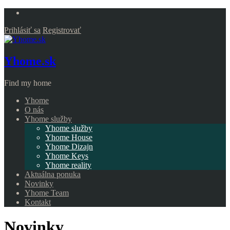
Prihlásiť sa
Registrovať
Yhome.sk
Find my home
Yhome
O nás
Yhome služby
Yhome služby
Yhome House
Yhome Dizajn
Yhome Keys
Yhome reality
Aktuálna ponuka
Novinky
Yhome Team
Kontakt
Novinky